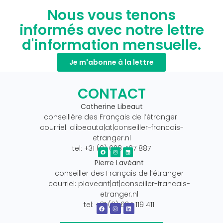
Nous vous tenons
informés avec notre lettre
d'information mensuelle.
Je m'abonne à la lettre
CONTACT
Catherine Libeaut
conseillère des Français de l’étranger
courriel: clibeauta|at|conseiller-francais-
etranger.nl
tel: +31 (0) 628 407 887
Pierre Lavéant
conseiller des Français de l’étranger
courriel: plaveant|at|conseiller-francais-
etranger.nl
tel: +31 (0) 634 119 411