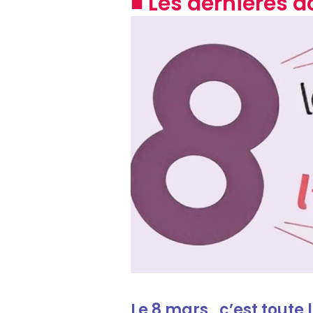
■ Les dernières a
Le 8 mars , c’est toute