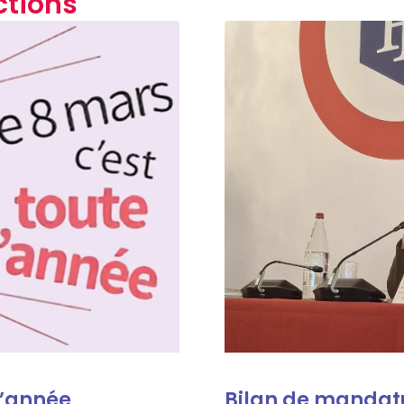
ctions
 l’année
Bilan de mandat