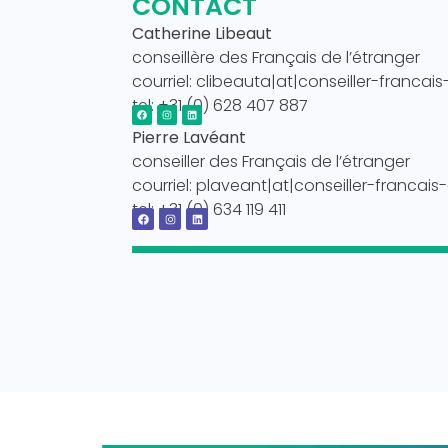
CONTACT
Catherine Libeaut
conseillère des Français de l’étranger
courriel: clibeauta|at|conseiller-francais
tel: +31 (0) 628 407 887
Pierre Lavéant
conseiller des Français de l’étranger
courriel: plaveant|at|conseiller-francais
tel: +31 (0) 634 119 411