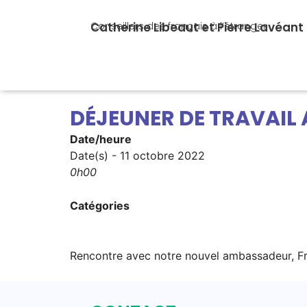
Catherine Libeaut et Pierre Lavéant
Conseillers des français à l’étranger
DÉJEUNER DE TRAVAIL
Date/heure
Date(s) - 11 octobre 2022
0h00
Catégories
Rencontre avec notre nouvel ambassadeur, F